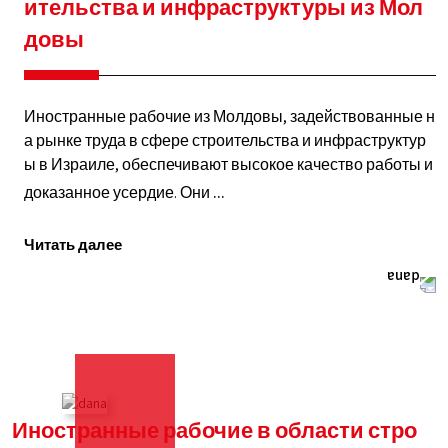
ительства и инфраструктуры из Мол
довы
Иностранные рабочие из Молдовы, задействованные н
а рынке труда в сфере строительства и инфраструктур
ы в Израиле, обеспечивают высокое качество работы и
доказанное усердие. Они
Иностранные
...
рабочие
Читать далее
в
области
строительства
и
инфраструктуры
из
Иностранные рабочие в области стро
Молдовы