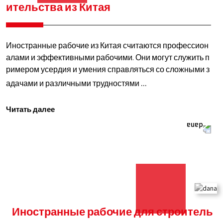
ительства из Китая
Иностранные рабочие из Китая считаются профессион
алами и эффективными рабочими. Они могут служить п
римером усердия и умения справляться со сложными з
адачами и различными трудностями
Иностранные
...
рабочие
Читать далее
в
области
строительства
из
Китая
Иностранные рабочие для строитель