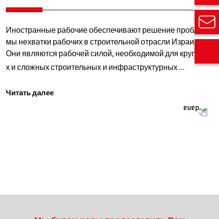
Иностранные рабочие обеспечивают решение пробле
мы нехватки рабочих в строительной отрасли Израиля.
Они являются рабочей силой, необходимой для крупны
х и сложных строительных и инфраструктурных
Влияние
...
иностра
Читать далее
рабочих
на
стабилиз
строител
отрасли