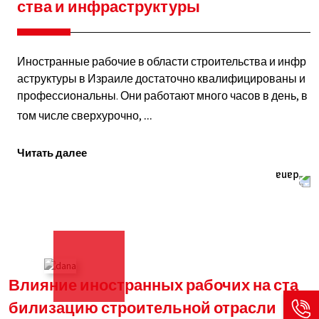
ства и инфраструктуры
Иностранные рабочие в области строительства и инфр
аструктуры в Израиле достаточно квалифицированы и
профессиональны. Они работают много часов в день, в
том числе сверхурочно,
Иностранные
...
рабочие
Читать далее
для
строительства
и
инфраструктуры
Влияние иностранных рабочих на ста
билизацию строительной отрасли