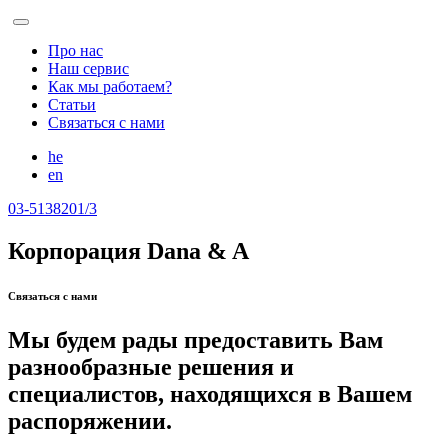
Skip
to
Про нас
the
Наш сервис
content
Как мы работаем?
Статьи
Связаться с нами
he
en
03-5138201/3
Корпорация Dana
&
A
Связаться с нами
Мы будем рады предоставить Вам
разнообразные решения и
специалистов, находящихся в Вашем
распоряжении.