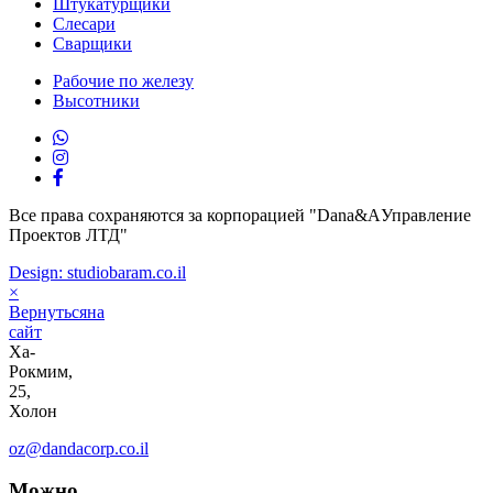
Штукатурщики
Слесари
Сварщики
Рабочие по железу
Высотники
Все права сохраняются за корпорацией "Dana&AУправление
Проектов ЛТД"
Design: studiobaram.co.il
×
Вернутьсяна
сайт
Ха-
Рокмим,
25,
Холон
oz@dandacorp.co.il
Можно