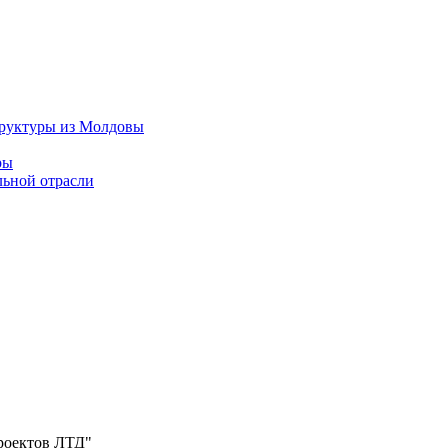
труктуры из Молдовы
ры
льной отрасли
роектов ЛТД"