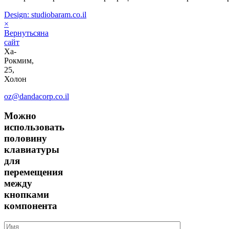
Design: studiobaram.co.il
×
Вернутьсяна
сайт
Ха-
Рокмим,
25,
Холон
oz@dandacorp.co.il
Можно
использовать
половину
клавиатуры
для
перемещения
между
кнопками
компонента