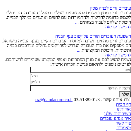
לבניה
ותשתיות
עובדים זרים לבניה מסין
ממולדובה
עובדים זרים מסין נחשבים למקצוענים ויעילים במהלך העבודה. הם יכולים
לשמש כדוגמה לחריצות ולהתמודדות עם לחצים ואתגרים במהלך הבנייה.
עובדים
היכולת שלהם לעבוד בצוותים
...
זרים
להמשך קריאה
לבניה
מסין
השפעת העובדים הזרים על ייצוב ענף הבניה
עובדים זרים מהווים תשובה למחסור העובדים הקיים בענף הבנייה בישראל.
הם מספקים את כוח העבודה הנדרש לפרויקטים גדולים ומורכבים בבניה
השפעת
ותשתיות. היכולת המקצועית
...
העובדים
להמשך קריאה
הזרים
נשמח להציג לכם את מגוון הפתרונות ואנשי המקצוע שעומדים לרשותכם.
על
לפרטים נוספים ולתיאום פגישת הכרות אישית:
ייצוב
ענף
הבניה
צרו איתנו קשר - 03-5138201/3
oz@dandacorp.co.il
דף הבית
אודותינו
השירותים שלנו
איך אנחנו עובדים
צור קשר
מאמרים