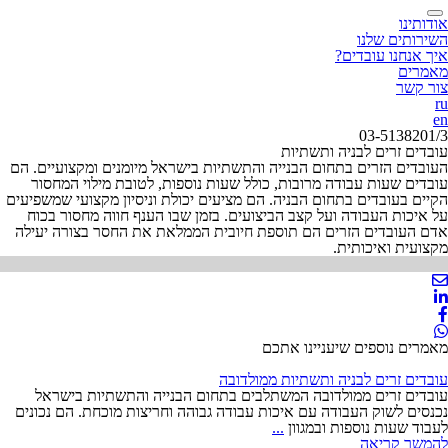
אודותינו
השירותים שלנו
איך אנחנו עובדים?
מאמרים
צור קשר
ru
en
03-5138201/3
עובדים זרים לבניה ותשתיות
העובדים הזרים בתחום הבנייה והתשתיות בישראל מיומנים ומקצועיים. הם
עובדים שעות עבודה מרובות, כולל שעות נוספות, לטובת מילוי המחסור
הקיים בעובדים בתחום הבניה. הם מציעים יכולת וניסיון מקצועי שמשפיעים
על איכות העבודה ועל קצב הביצועים. בזמן שבו הענף חווה מחסור בכוח
אדם העובדים הזרים הם תוספת חיובית הממלאת את החסר בצורה יעילה
מקצועית ואיכותית.
מאמרים נוספים שיעניינו אתכם
עובדים זרים לבניה ותשתיות ממולדובה
עובדים זרים ממולדובה המשתלבים בתחום הבנייה והתשתיות בישראל
נכנסים לשוק העבודה עם איכות עבודה גבוהה וחריצות מוכחת. הם נכונים
עובדים
לעבוד שעות נוספות ובמגוון
...
זרים
להמשך קריאה