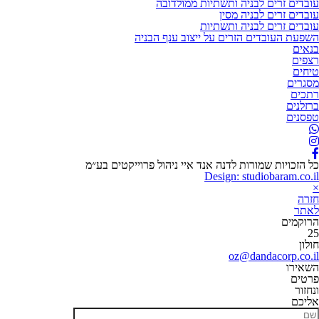
עובדים זרים לבניה ותשתיות ממולדובה
עובדים זרים לבניה מסין
עובדים זרים לבניה ותשתיות
השפעת העובדים הזרים על ייצוב ענף הבניה
בנאים
רצפים
טיחים
מסגרים
רתכים
ברזלנים
טפסנים
כל הזכויות שמורות לדנה אנד איי ניהול פרוייקטים בע״מ
Design: studiobaram.co.il
×
חזרה
לאתר
הרוקמים
25
חולון
oz@dandacorp.co.il
השאירו
פרטים
ונחזור
אליכם